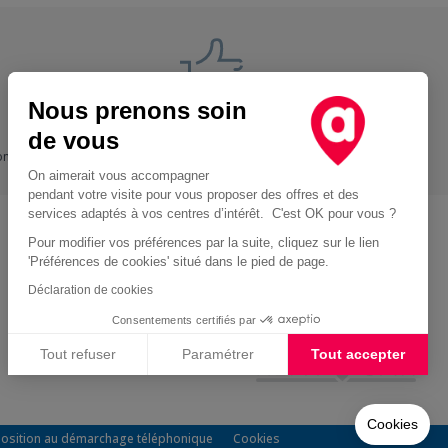
Nous prenons soin
Nos engagements
de vous
ons
+ Proche, - Cher
On aimerait vous accompagner
pendant votre visite pour vous proposer des offres et des
services adaptés à vos centres d’intérêt. C'est OK pour vous ?
Pour modifier vos préférences par la suite, cliquez sur le lien
Location d'utilitaire à Paris
'Préférences de cookies' situé dans le pied de page.
Location voiture Perpignan
Déclaration de cookies
Location voiture Rennes
Consentements certifiés par
Location voiture Rouen
Tout refuser
Paramétrer
Tout accepter
Location voiture Nîmes
Plateforme de Gestion du Consentement : Personnalisez vos Options
Axeptio consent
Notre plateforme vous permet d'adapter et de gérer vos paramètres de confidentialité, en garan
Cookies
position au démarchage téléphonique
Cookies