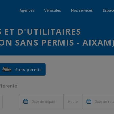
Agences
Véhicules
Nos services
Espac
 ET D'UTILITAIRES
N SANS PERMIS - AIXAM
Sans permis
fférente