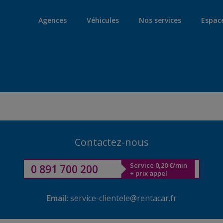
Agences
Véhicules
Nos services
Espac
Contactez-nous
Service 0,20 €/min
0 891 700 200
+ prix appel
Email:
service-clientele@rentacar.fr