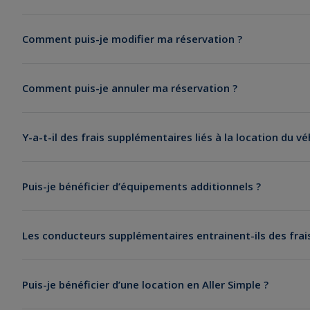
Voiture Multispace
Comment puis-je modifier ma réservation ?
Voiture Berline
aller simple
reservation.as@rentacar.fr
Voiture Minibus
Comment puis-je annuler ma réservation ?
Voiture Monospace
Voiture de luxe
Y-a-t-il des frais supplémentaires liés à la location du vé
Annulation / modification plus de 48h
avant l’heure et la
un large choix de modèles
paiement en cas de différence de prix.
La demande doit être 
Puis-je bénéficier d’équipements additionnels ?
Annulation / modification moins de 48h
avant l’heure et 
Annulation / modification moins de 48h avant l’heure et la 
Remboursement avec retenue du montant de 30€ TTC déjà pay
Les conducteurs supplémentaires entrainent-ils des frai
doit être effectuée par e-mail à :
service-clientele@rentacar.
Puis-je bénéficier d’une location en Aller Simple ?