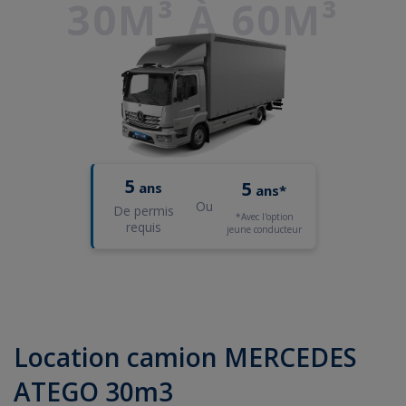
30M³ À 60M³
5
5
ans
ans*
Ou
De permis
*Avec l'option
requis
jeune conducteur
Location camion MERCEDES
ATEGO 30m3