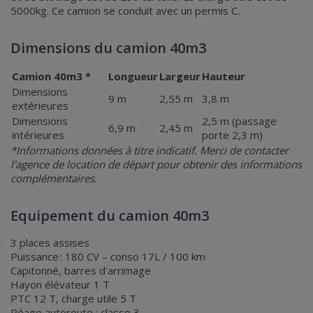
5000kg. Ce camion se conduit avec un permis C.
Dimensions du camion 40m3
Camion 40m3 *
Longueur
Largeur
Hauteur
Dimensions
9 m
2,55 m
3,8 m
extérieures
Dimensions
2,5 m (passage
6,9 m
2,45 m
intérieures
porte 2,3 m)
*Informations données à titre indicatif. Merci de contacter
l'agence de location de départ pour obtenir des informations
complémentaires.
Equipement du camion 40m3
3 places assises
Puissance : 180 CV – conso 17L / 100 km
Capitonné, barres d'arrimage
Hayon élévateur 1 T
PTC 12 T, charge utile 5 T
Péage autoroute : classe 3