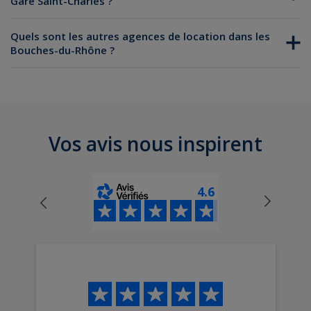
Gare Saint-Charles ?
locations
Quels sont les autres agences de location dans les
d'utilitaires à Marseille
Bouches-du-Rhône ?
Vos avis nous inspirent
4.6