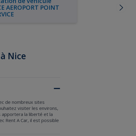
ation de véhicule
CE AEROPORT POINT
RVICE
 à Nice
vec de nombreux sites
ouhaitez visiter les environs,
pportera la liberté et la
c Rent A Car, il est possible