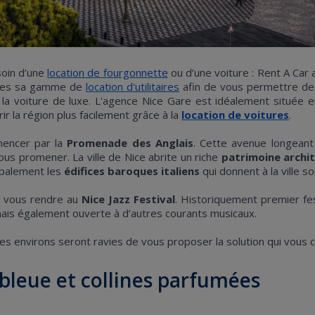
soin d’une
location de fourgonnette
ou d’une voiture : Rent A Car 
imes sa gamme de
location d'utilitaires
afin de vous permettre d
à la voiture de luxe. L'agence Nice Gare est idéalement située e
r la région plus facilement grâce à la
location de voitures
.
mencer par la
Promenade des Anglais
. Cette avenue longeant
vous promener. La ville de Nice abrite un riche
patrimoine archit
ipalement les
édifices baroques italiens
qui donnent à la ville so
 de vous rendre au
Nice Jazz Festival
. Historiquement premier fest
ais également ouverte à d’autres courants musicaux.
es environs seront ravies de vous proposer la solution qui vous
 bleue et collines parfumées