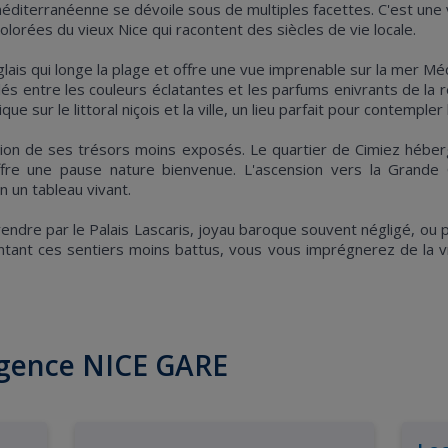
 méditerranéenne se dévoile sous de multiples facettes. C'est une 
orées du vieux Nice qui racontent des siècles de vie locale.
s qui longe la plage et offre une vue imprenable sur la mer Médi
s entre les couleurs éclatantes et les parfums enivrants de la r
ur le littoral niçois et la ville, un lieu parfait pour contempler 
ration de ses trésors moins exposés. Le quartier de Cimiez héber
il offre une pause nature bienvenue. L'ascension vers la Gra
n un tableau vivant.
endre par le Palais Lascaris, joyau baroque souvent négligé, ou 
runtant ces sentiers moins battus, vous vous imprégnerez de la vr
agence NICE GARE