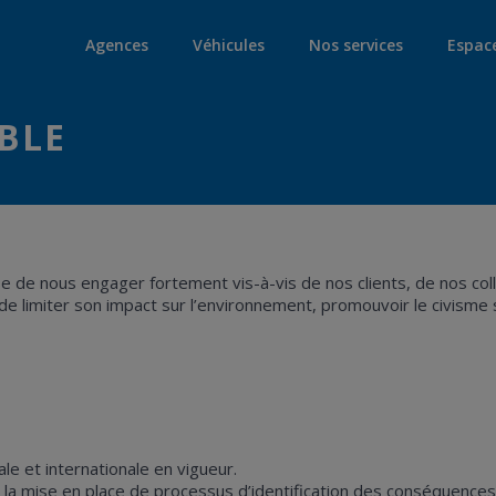
Agences
Véhicules
Nos services
Espac
BLE
 de nous engager fortement vis-à-vis de nos clients, de nos colla
 limiter son impact sur l’environnement, promouvoir le civisme soc
e et internationale en vigueur.
r la mise en place de processus d’identification des conséquences