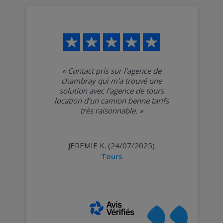
LOCATION DE FOURGON 14M
³
LOCATION CAMION 20M
³
LOCATION CAMION 20M
³
HAYON
LOCATION DE POIDS LOURD
«
Contact pris sur l'agence de
chambray qui m'a trouvé une
solution avec l'agence de tours
location d'un camion benne tarifs
très raisonnable.
»
JEREMIE K. (24/07/2025)
Tours