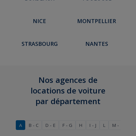
NICE
MONTPELLIER
STRASBOURG
NANTES
Nos agences de
locations de voiture
par département
A
B - C
D - E
F - G
H
I - J
L
M - N
O 