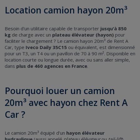
Location camion hayon 20m³
Besoin d'un utilitaire capable de transporter
jusqu'à 850
kg
de charge avec un
plateau élévateur (hayon)
pour
faciliter le chargement ? Le camion hayon 20m³ de Rent A
Car, type
Iveco Daily 35C15
ou équivalent, est dimensionné
pour un T3, un T4 ou un pavillon de 70 à 90 m². Disponible en
location courte ou longue durée, avec ou sans aller simple,
dans
plus de 460 agences en France
.
Pourquoi louer un camion
20m³ avec hayon chez Rent A
Car ?
Le camion 20m³ équipé d'un
hayon élévateur
hydraulique
(aussi appelé
plateau élévateur
ou
tail-lift
)