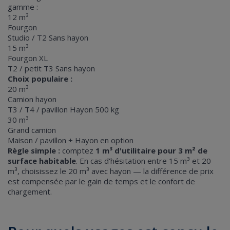
gamme :
12 m³
Fourgon
Studio / T2
Sans hayon
15 m³
Fourgon XL
T2 / petit T3
Sans hayon
Choix populaire :
20 m³
Camion hayon
T3 / T4 / pavillon
Hayon 500 kg
30 m³
Grand camion
Maison / pavillon +
Hayon en option
Règle simple :
comptez
1 m³ d'utilitaire pour 3 m² de
surface habitable
. En cas d'hésitation entre 15 m³ et 20
m³, choisissez le 20 m³ avec hayon — la différence de prix
est compensée par le gain de temps et le confort de
chargement.