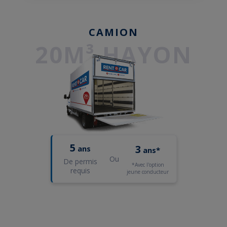
CAMION
20M³ HAYON
5
3
ans
ans*
Ou
De permis
*Avec l'option
requis
jeune conducteur