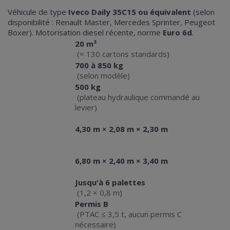
Véhicule de type
Iveco Daily 35C15 ou équivalent
(selon
disponibilité : Renault Master, Mercedes Sprinter, Peugeot
Boxer). Motorisation diesel récente, norme
Euro 6d
.
20 m³
Volume utile
(≈ 130 cartons standards)
700 à 850 kg
Charge utile
(selon modèle)
500 kg
Hayon élévateur
(plateau hydraulique commandé au
: capacité
levier)
Dimensions
intérieures (L × l
4,30 m × 2,08 m × 2,30 m
× H)
Dimensions
extérieures (L × l
6,80 m × 2,40 m × 3,40 m
× H)
Capacité en
Jusqu'à 6 palettes
euro-palettes
(1,2 × 0,8 m)
Permis B
Permis requis
(PTAC ≤ 3,5 t, aucun permis C
nécessaire)