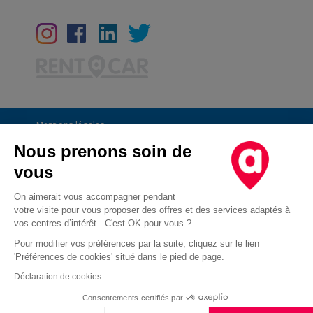
Mentions légales
Conditions Générales
Nous prenons soin de
vous
CGU
Informations générales
On aimerait vous accompagner pendant
votre visite pour vous proposer des offres et des services adaptés à
Déclaration de confidentialité
vos centres d’intérêt. C'est OK pour vous ?
Conditions des offres
Pour modifier vos préférences par la suite, cliquez sur le lien
'Préférences de cookies' situé dans le pied de page.
Droit d'opposition au démarchage téléphonique
Déclaration de cookies
Cookies
Consentements certifiés par