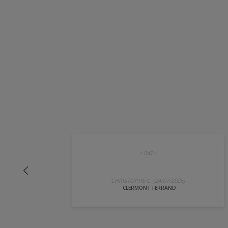
«
RAS
»
CHRISTOPHE C. (24/07/2026)
CLERMONT FERRAND