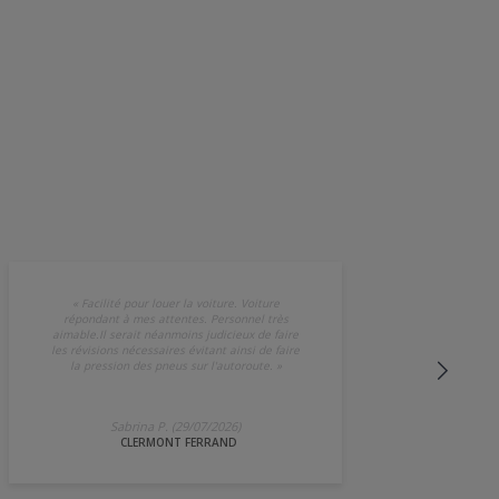
«
Facilité pour louer la voiture. Voiture
répondant à mes attentes. Personnel très
aimable.Il serait néanmoins judicieux de faire
les révisions nécessaires évitant ainsi de faire
la pression des pneus sur l'autoroute.
»
Sabrina P. (29/07/2026)
CLERMONT FERRAND