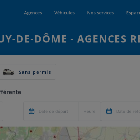
Agences
Véhicules
Nos services
Espac
UY-DE-DÔME - AGENCES R
Sans permis
fférente