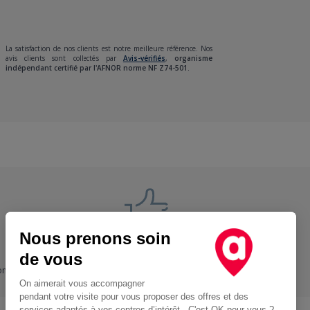
La satisfaction de nos clients est notre meilleure référence. Nos
avis clients sont collectés par
Avis-vérifiés
,
organisme
indépendant certifié par l'AFNOR norme NF Z74-501.
Nous prenons soin
Nos engagements
de vous
ons
+ Proche, - Cher
On aimerait vous accompagner
pendant votre visite pour vous proposer des offres et des
services adaptés à vos centres d’intérêt. C'est OK pour vous ?