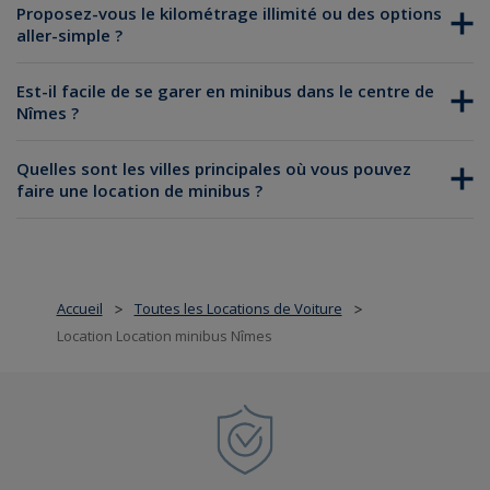
Proposez-vous le kilométrage illimité ou des options
aller-simple ?
Est-il facile de se garer en minibus dans le centre de
Nîmes ?
Quelles sont les villes principales où vous pouvez
faire une location de minibus ?
location de minibus
Accueil
Toutes les Locations de Voiture
>
>
Location Location minibus Nîmes
Location de minibus à Paris
Location de minibus à Bordeaux
Location de minibus à Lyon
Location de minibus à Toulouse
Location de minibus à Nice