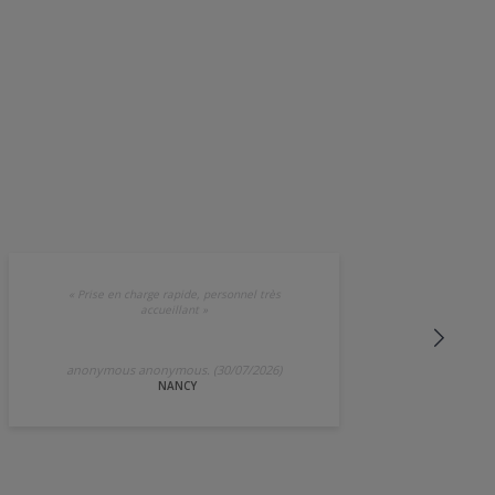
«
Prise en charge rapide, personnel très
accueillant
»
anonymous anonymous. (30/07/2026)
NANCY