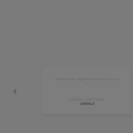
«
Employé très sympathique Pas eu de soucis
»
AUDREY L. (20/07/2026)
LUNEVILLE