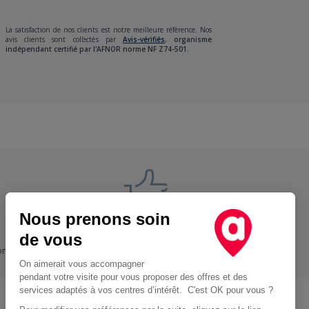
La satisfaction de nos clients est notre meilleure référence. Nos
avis clients sont collectés par
Avis-vérifiés
,
organisme
indépendant certifié par l'AFNOR norme NF Z74-501.
Nous prenons soin
Nos engagements
de vous
ons
+ Proche, - Cher
On aimerait vous accompagner
pendant votre visite pour vous proposer des offres et des
services adaptés à vos centres d’intérêt. C'est OK pour vous ?