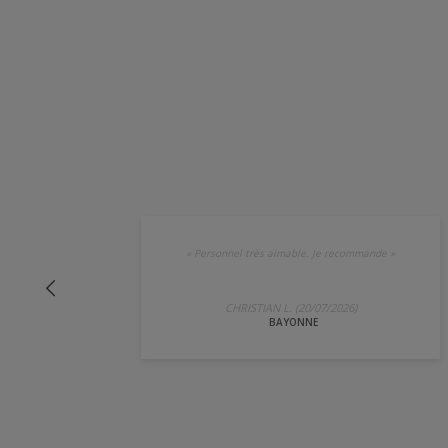
«
Personnel très aimable. Je recommande
»
CHRISTIAN L. (20/07/2026)
BAYONNE