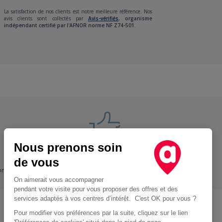
La satisfaction de nos clients est notre meilleure référence. Nos
avis clients sont collectés par
Avis-vérifiés
,
organisme
indépendant certifié par l'AFNOR norme NF Z74-501.
Nous prenons soin
Nos engagements
de vous
ons
+ Proche, - Cher
On aimerait vous accompagner
pendant votre visite pour vous proposer des offres et des
services adaptés à vos centres d’intérêt. C'est OK pour vous ?
Pour modifier vos préférences par la suite, cliquez sur le lien
Location d'utilitaire à Paris