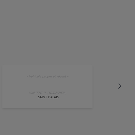
«
Vehicule propre et récent
»
VINCENT P. (10/02/2026)
SAINT PALAIS