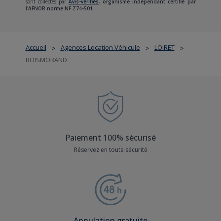
sont collectés par
Avis-vérifiés
,
organisme indépendant certifié par
l'AFNOR norme NF Z74-501.
Accueil
Agences Location Véhicule
LOIRET
>
>
>
BOISMORAND
Paiement 100% sécurisé
Réservez en toute sécurité
Annulation gratuite