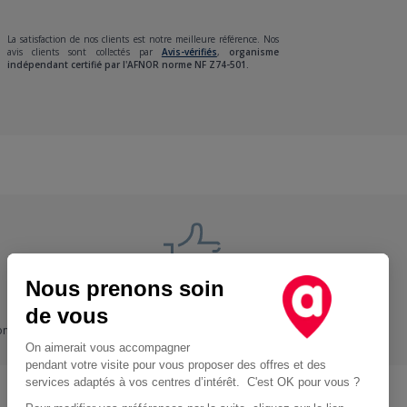
La satisfaction de nos clients est notre meilleure référence. Nos
avis clients sont collectés par
Avis-vérifiés
,
organisme
indépendant certifié par l'AFNOR norme NF Z74-501.
Nous prenons soin
Nos engagements
de vous
ons
+ Proche, - Cher
On aimerait vous accompagner
pendant votre visite pour vous proposer des offres et des
services adaptés à vos centres d’intérêt. C'est OK pour vous ?