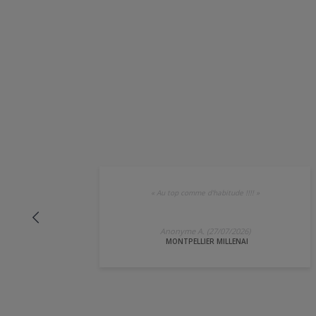
«
Au top comme d'habitude !!!!
»
Anonyme A. (27/07/2026)
MONTPELLIER MILLENAI