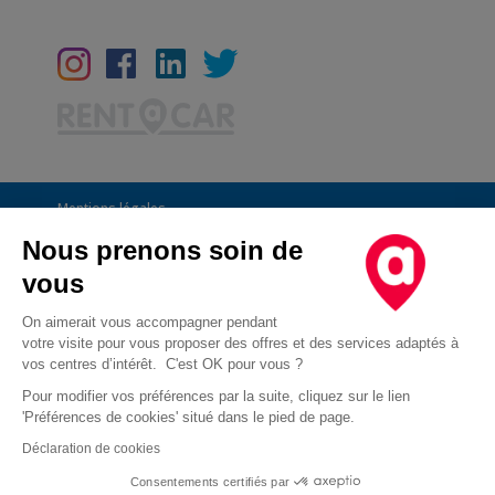
Mentions légales
Conditions Générales
Nous prenons soin de
vous
CGU
Informations générales
On aimerait vous accompagner pendant
votre visite pour vous proposer des offres et des services adaptés à
Déclaration de confidentialité
vos centres d’intérêt. C'est OK pour vous ?
Conditions des offres
Pour modifier vos préférences par la suite, cliquez sur le lien
'Préférences de cookies' situé dans le pied de page.
Droit d'opposition au démarchage téléphonique
Déclaration de cookies
Cookies
Consentements certifiés par