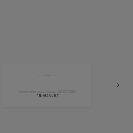
«
très bien
»
anonymous anonymous. (29/07/2026)
RENNES OUEST