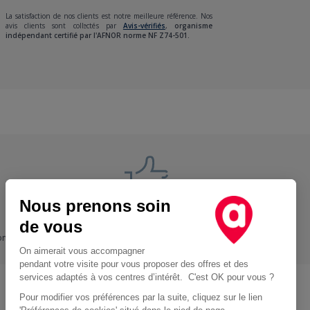
La satisfaction de nos clients est notre meilleure référence. Nos
avis clients sont collectés par
Avis-vérifiés
,
organisme
indépendant certifié par l'AFNOR norme NF Z74-501.
Nous prenons soin
Nos engagements
de vous
ons
+ Proche, - Cher
On aimerait vous accompagner
pendant votre visite pour vous proposer des offres et des
services adaptés à vos centres d’intérêt. C'est OK pour vous ?
Pour modifier vos préférences par la suite, cliquez sur le lien
Location d'utilitaire à Paris