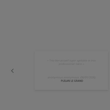
«
Très bon accueil super agréable et très
professionnel merci
»
anonymous anonymous. (06/01/2026)
PLELAN LE GRAND