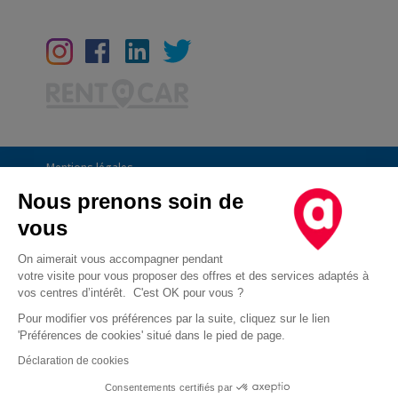
Mentions légales
Conditions Générales
Nous prenons soin de
vous
CGU
Informations générales
On aimerait vous accompagner pendant
votre visite pour vous proposer des offres et des services adaptés à
Déclaration de confidentialité
vos centres d’intérêt. C'est OK pour vous ?
Conditions des offres
Pour modifier vos préférences par la suite, cliquez sur le lien
'Préférences de cookies' situé dans le pied de page.
Droit d'opposition au démarchage téléphonique
Déclaration de cookies
Cookies
Consentements certifiés par