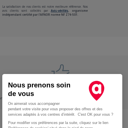
La satisfaction de nos clients est notre meilleure référence. Nos
avis clients sont collectés par
Avis-vérifiés
,
organisme
indépendant certifié par l'AFNOR norme NF Z74-501.
Nous prenons soin
Nos engagements
de vous
ons
+ Proche, - Cher
On aimerait vous accompagner
pendant votre visite pour vous proposer des offres et des
services adaptés à vos centres d’intérêt. C'est OK pour vous ?
Pour modifier vos préférences par la suite, cliquez sur le lien
Location d'utilitaire à Paris