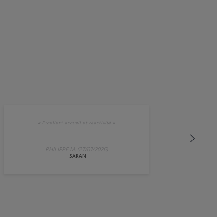
«
Excellent accueil et réactivité
»
PHILIPPE M. (27/07/2026)
SARAN