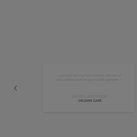
«
L'accueil est toujours aimable, efficace et
très professionnel ce qui est très agréable.
»
GILLES S. (29/07/2026)
ORLEANS GARE