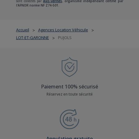
sont collectés par
Avis-vérifiés
,
organisme indépendant certifié par
l'AFNOR norme NF Z74-501.
Accueil
Agences Location Véhicule
>
>
LOT-ET-GARONNE
PUJOLS
>
Paiement 100% sécurisé
Réservez en toute sécurité
Annulation gratuite