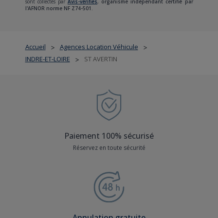
sont collectés par
Avis-vérifiés
,
organisme indépendant certifié par
l'AFNOR norme NF Z74-501.
Accueil
Agences Location Véhicule
>
>
INDRE-ET-LOIRE
ST AVERTIN
>
Paiement 100% sécurisé
Réservez en toute sécurité
Annulation gratuite