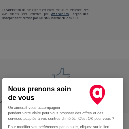
La satisfaction de nos clients est notre meilleure référence. Nos
avis clients sont collectés par
Avis-vérifiés
,
organisme
indépendant certifié par l'AFNOR norme NF Z74-501.
Nous prenons soin
Nos engagements
de vous
ons
+ Proche, - Cher
On aimerait vous accompagner
pendant votre visite pour vous proposer des offres et des
services adaptés à vos centres d’intérêt. C'est OK pour vous ?
Pour modifier vos préférences par la suite, cliquez sur le lien
Location d'utilitaire à Paris