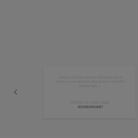
«
Bonjour très bon service, dommage que je
n'avais pas un véhicule. Plus grand et en boîte
automatique.
»
PATRICE W. (13/01/2026)
ROCHECHOUART