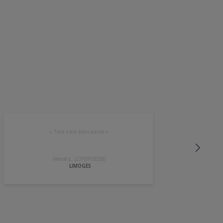
«
Tout s'est bien passé
»
Hervé L. (27/07/2026)
LIMOGES