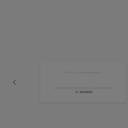
«
Parfait, je recommande !!
»
JACQUELINE DOLORES B. (24/07/2026)
ST MAXIMIN