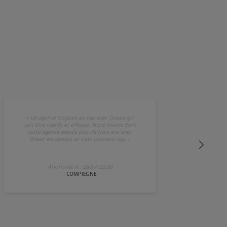
«
Un agence toujours au top avec Ocean qui
sait être rapide et efficace. Nous louons dans
cette agence depuis plus de trois ans avec
Ocean en contact et c'est vraiment top.
»
Anonyme A. (28/07/2026)
COMPIEGNE