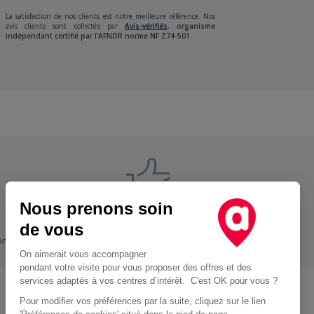
La satisfaction de nos clients est notre meilleure référence. Nos
avis clients sont collectés par
Avis-vérifiés
,
organisme
indépendant certifié par l'AFNOR norme NF Z74-501.
Nous prenons soin
Nos engagements
de vous
ons
+ Proche, - Cher
On aimerait vous accompagner
pendant votre visite pour vous proposer des offres et des
services adaptés à vos centres d’intérêt. C'est OK pour vous ?
Pour modifier vos préférences par la suite, cliquez sur le lien
Location d'utilitaire à Paris