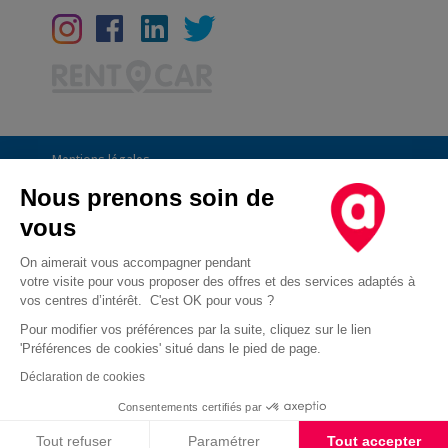
Mentions légales
Conditions Générales
Nous prenons soin de
vous
CGU
Informations générales
On aimerait vous accompagner pendant
votre visite pour vous proposer des offres et des services adaptés à
Déclaration de confidentialité
vos centres d’intérêt. C'est OK pour vous ?
Conditions des offres
Pour modifier vos préférences par la suite, cliquez sur le lien
'Préférences de cookies' situé dans le pied de page.
Droit d'opposition au démarchage téléphonique
Déclaration de cookies
Cookies
Consentements certifiés par
Cookies
Tout refuser
Paramétrer
Tout accepter