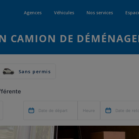
Agences
Véhicules
Nos services
Espac
N CAMION DE DÉMÉNAGE
Sans permis
fférente