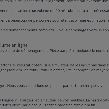
ds en plus de l’essentiel d’un logement, comme par exemple une 
ent, un camion d’un volume de 20 m³ cubes sera ainsi nécessai
vient à beaucoup de personnes souhaitant avoir une estimation ra
our les déménagements complets. Si vous déménagez vers un app
olume en ligne
rs de volume de déménagement. Pièce par pièce, indiquez le nomb
tons au résultat obtenu si le simulateur ne les inclut pas dans so
 (soit 2 m³ en tout). Pour un enfant, il faut compter en moyenne
longue. Nous vous conseillons de passer par cette technique si v
 longueur, la largeur et la hauteur de vos meubles. La multiplica
es pièce par pièce, puis faites l’addition totale à la fin.