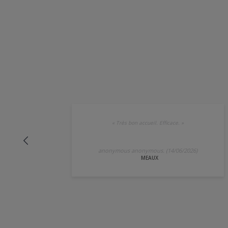
«
Très bon accueil. Efficace.
»
anonymous anonymous. (14/06/2026)
MEAUX