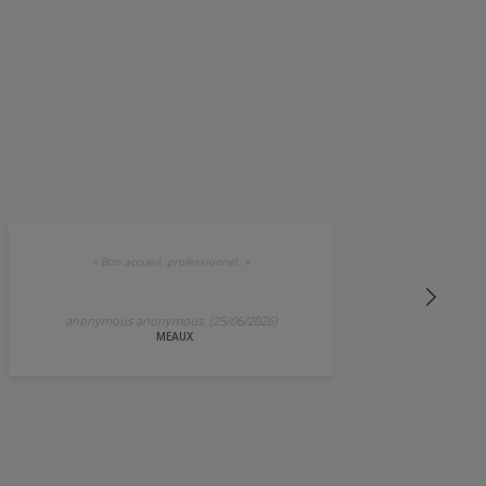
«
Bon accueil, professionnel.
»
anonymous anonymous. (25/06/2026)
MEAUX