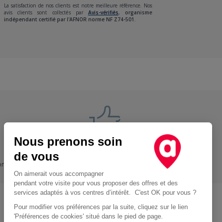
La satisfaction de nos clients est notre meilleure référence. Nos
avis clients sont collectés par
Avis-vérifiés
,
organisme
indépendant certifié par l'AFNOR norme NF Z74-501.
Nous prenons soin
Nos engagements
de vous
ons
+ Proche, - Cher
On aimerait vous accompagner
pendant votre visite pour vous proposer des offres et des
services adaptés à vos centres d’intérêt. C'est OK pour vous ?
Pour modifier vos préférences par la suite, cliquez sur le lien
Location d'utilitaire à Paris
'Préférences de cookies' situé dans le pied de page.