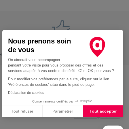
Nous prenons soin
Nos engagements
de vous
ons
+ Proche, - Cher
On aimerait vous accompagner
pendant votre visite pour vous proposer des offres et des
services adaptés à vos centres d’intérêt. C'est OK pour vous ?
Pour modifier vos préférences par la suite, cliquez sur le lien
Location d'utilitaire à Paris
'Préférences de cookies' situé dans le pied de page.
Location voiture Perpignan
Déclaration de cookies
Location voiture Rennes
Consentements certifiés par
Location voiture Rouen
Tout refuser
Paramétrer
Tout accepter
Location voiture Nîmes
Plateforme de Gestion du Consentement : Personnalisez vos Options
Axeptio consent
Notre plateforme vous permet d'adapter et de gérer vos paramètres de confidentialité, en garan