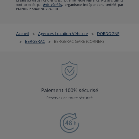
La satisfaction de nos clients est notre meilleure référence. Nos avis clients
sont collectés par
Avis-vérifiés
,
organisme indépendant certifié par
l'AFNOR norme NF Z74-501.
Accueil
Agences Location Véhicule
DORDOGNE
>
>
BERGERAC
BERGERAC GARE (CORNER)
>
>
Paiement 100% sécurisé
Réservez en toute sécurité