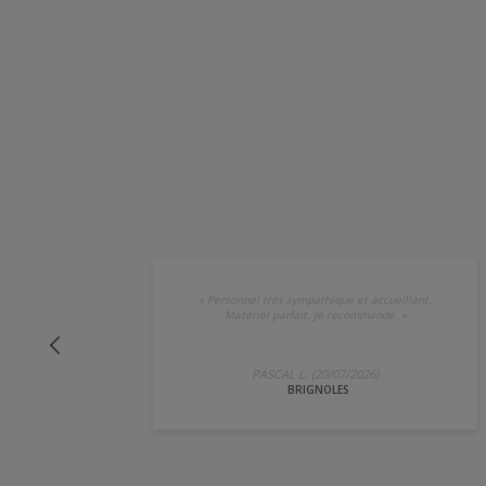
«
Personnel très sympathique et accueillant.
Matériel parfait. Je recommande.
»
PASCAL L. (20/07/2026)
BRIGNOLES