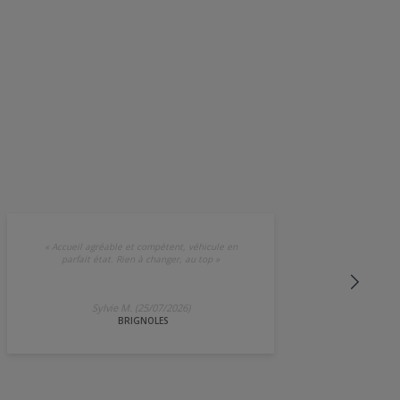
«
Accueil agréable et compétent, véhicule en
parfait état. Rien à changer, au top
»
Sylvie M. (25/07/2026)
BRIGNOLES