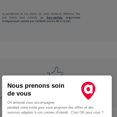
La satisfaction de nos clients est notre meilleure référence. Nos
avis clients sont collectés par
Avis-vérifiés
,
organisme
indépendant certifié par l'AFNOR norme NF Z74-501.
Nous prenons soin
Nos engagements
de vous
ons
+ Proche, - Cher
On aimerait vous accompagner
pendant votre visite pour vous proposer des offres et des
services adaptés à vos centres d’intérêt. C'est OK pour vous ?