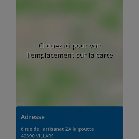
Cliquez ici pour voir
l'emplacement sur la carte
Adresse
6 rue de l'artisanat ZA la goutte
42390
VILLARS