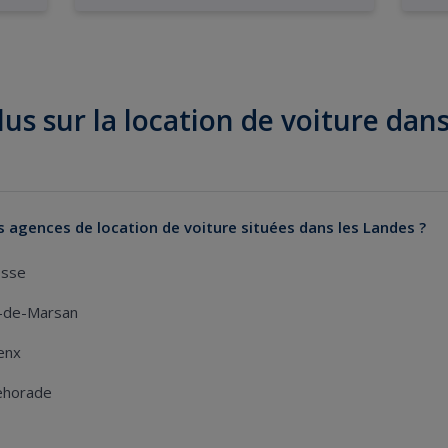
lus sur la location de voiture dan
es agences de location de voiture situées dans les Landes ?
osse
t-de-Marsan
enx
rehorade