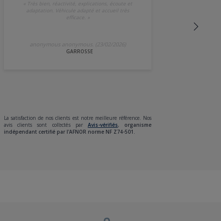
«
Très bien, réactivité, explications, écoute et
adaptation. Véhicule adapté et accueil très
efficace.
»
anonymous anonymous. (23/02/2026)
GARROSSE
La satisfaction de nos clients est notre meilleure référence. Nos
avis clients sont collectés par
Avis-vérifiés
,
organisme
indépendant certifié par l'AFNOR norme NF Z74-501.