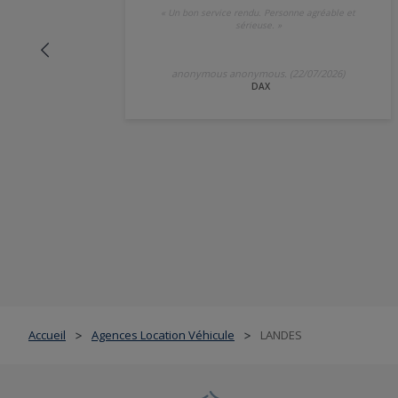
«
Un bon service rendu. Personne agréable et
sérieuse.
»
anonymous anonymous. (22/07/2026)
DAX
Accueil
Agences Location Véhicule
LANDES
>
>