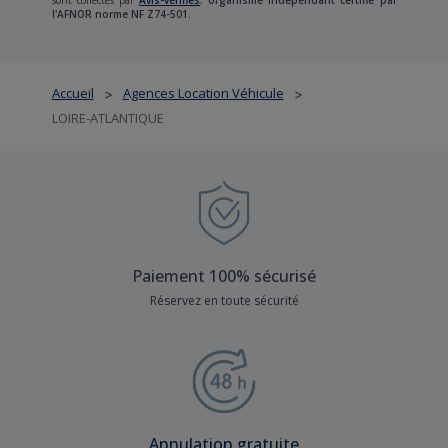
sont collectés par
Avis-vérifiés
,
organisme indépendant certifié par
l'AFNOR norme NF Z74-501.
Accueil
Agences Location Véhicule
>
>
LOIRE-ATLANTIQUE
Paiement 100% sécurisé
Réservez en toute sécurité
Annulation gratuite