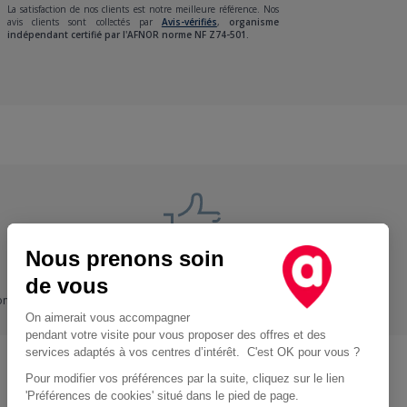
La satisfaction de nos clients est notre meilleure référence. Nos
avis clients sont collectés par
Avis-vérifiés
,
organisme
indépendant certifié par l'AFNOR norme NF Z74-501.
Nous prenons soin
Nos engagements
de vous
ons
+ Proche, - Cher
On aimerait vous accompagner
pendant votre visite pour vous proposer des offres et des
services adaptés à vos centres d’intérêt. C'est OK pour vous ?
Pour modifier vos préférences par la suite, cliquez sur le lien
Location d'utilitaire à Paris
'Préférences de cookies' situé dans le pied de page.