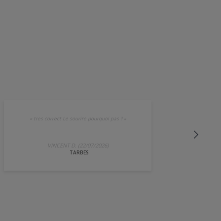
«
tres correct Le sourire pourquoi pas ?
»
VINCENT D. (22/07/2026)
TARBES