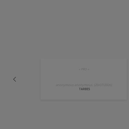
«
PRO
»
anonymous anonymous. (20/07/2026)
TARBES