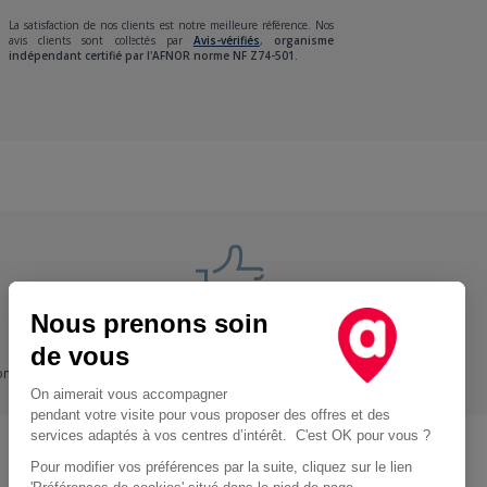
La satisfaction de nos clients est notre meilleure référence. Nos
avis clients sont collectés par
Avis-vérifiés
,
organisme
indépendant certifié par l'AFNOR norme NF Z74-501.
Nous prenons soin
Nos engagements
de vous
ons
+ Proche, - Cher
On aimerait vous accompagner
pendant votre visite pour vous proposer des offres et des
services adaptés à vos centres d’intérêt. C'est OK pour vous ?
Pour modifier vos préférences par la suite, cliquez sur le lien
Location d'utilitaire à Paris