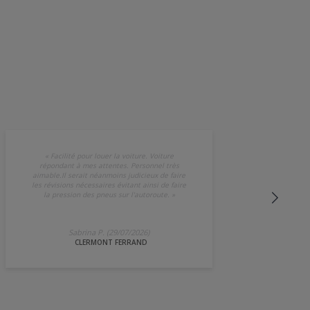
«
Facilité pour louer la voiture. Voiture
répondant à mes attentes. Personnel très
aimable.Il serait néanmoins judicieux de faire
les révisions nécessaires évitant ainsi de faire
la pression des pneus sur l'autoroute.
»
Sabrina P. (29/07/2026)
CLERMONT FERRAND