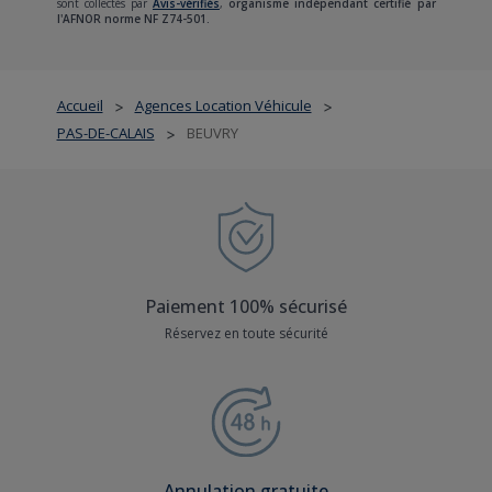
sont collectés par
Avis-vérifiés
,
organisme indépendant certifié par
l'AFNOR norme NF Z74-501.
Accueil
Agences Location Véhicule
>
>
PAS-DE-CALAIS
BEUVRY
>
Paiement 100% sécurisé
Réservez en toute sécurité
Annulation gratuite