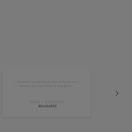
«
Personnel sympathique mais véhicule assez
vétuste, pas d'eau dans le lave glace.
»
Patrick L. (21/07/2026)
BELLEGARDE