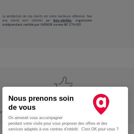
La satisfaction de nos clients est notre meilleure référence. Nos
avis clients sont collectés par
Avis-vérifiés
,
organisme
indépendant certifié par l'AFNOR norme NF Z74-501.
Nous prenons soin
Nos engagements
de vous
ons
+ Proche, - Cher
On aimerait vous accompagner
pendant votre visite pour vous proposer des offres et des
services adaptés à vos centres d’intérêt. C'est OK pour vous ?