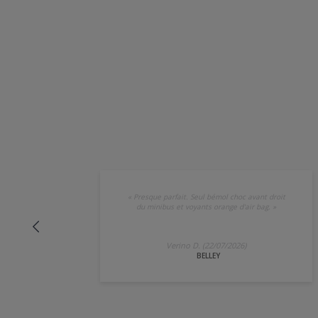
«
Presque parfait. Seul bémol choc avant droit
du minibus et voyants orange d'air bag.
»
Verino D. (22/07/2026)
BELLEY