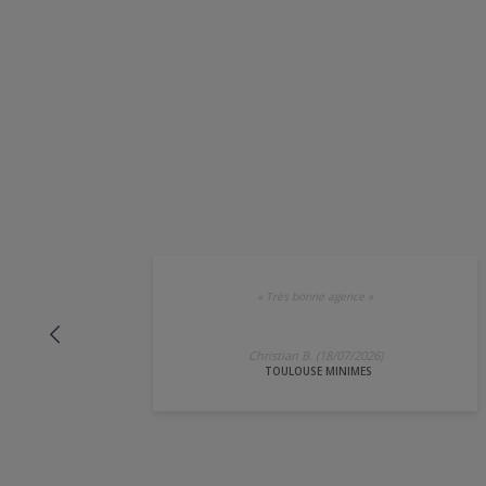
«
Très bonne agence
»
Christian B. (18/07/2026)
TOULOUSE MINIMES