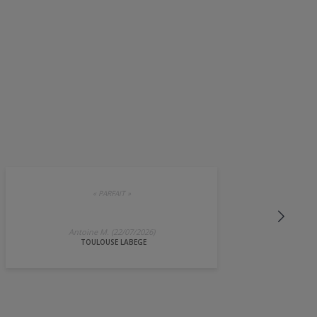
«
PARFAIT
»
Antoine M. (22/07/2026)
TOULOUSE LABEGE