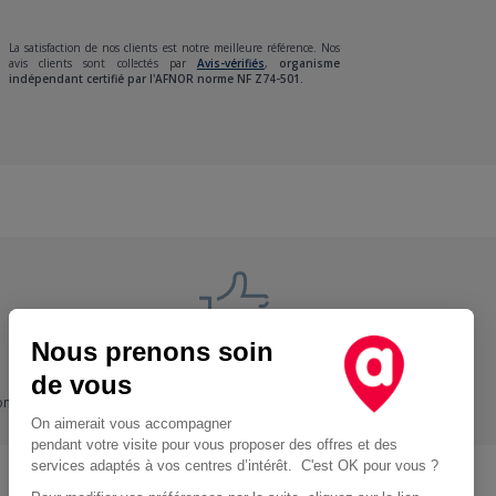
La satisfaction de nos clients est notre meilleure référence. Nos
avis clients sont collectés par
Avis-vérifiés
,
organisme
indépendant certifié par l'AFNOR norme NF Z74-501.
Nous prenons soin
Nos engagements
de vous
ons
+ Proche, - Cher
On aimerait vous accompagner
pendant votre visite pour vous proposer des offres et des
services adaptés à vos centres d’intérêt. C'est OK pour vous ?