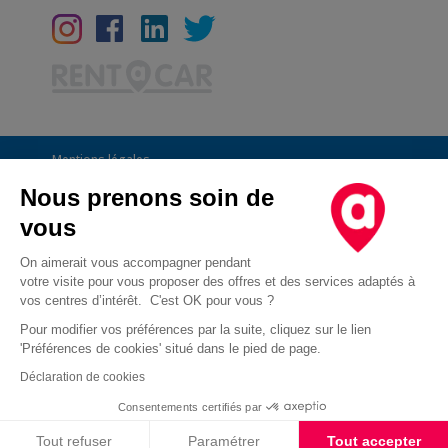
Mentions légales
Conditions Générales
Nous prenons soin de
vous
CGU
Informations générales
On aimerait vous accompagner pendant
votre visite pour vous proposer des offres et des services adaptés à
Déclaration de confidentialité
vos centres d’intérêt. C'est OK pour vous ?
Conditions des offres
Pour modifier vos préférences par la suite, cliquez sur le lien
'Préférences de cookies' situé dans le pied de page.
Droit d'opposition au démarchage téléphonique
Déclaration de cookies
Cookies
Consentements certifiés par
Cookies
Tout refuser
Paramétrer
Tout accepter