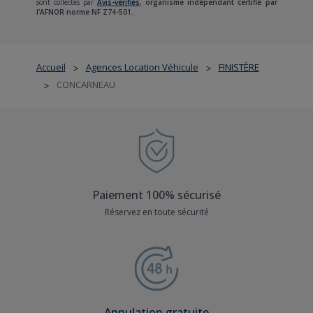
sont collectés par
Avis-vérifiés
,
organisme indépendant certifié par
l'AFNOR norme NF Z74-501.
Accueil
Agences Location Véhicule
FINISTÈRE
>
>
CONCARNEAU
>
Paiement 100% sécurisé
Réservez en toute sécurité
Annulation gratuite