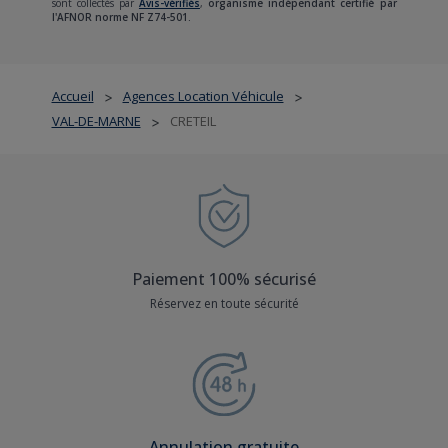
sont collectés par
Avis-vérifiés
,
organisme indépendant certifié par
l'AFNOR norme NF Z74-501.
Accueil
Agences Location Véhicule
>
>
VAL-DE-MARNE
CRETEIL
>
Paiement 100% sécurisé
Réservez en toute sécurité
Annulation gratuite