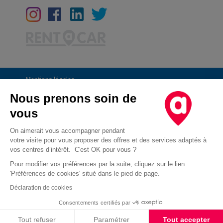
Mentions légales
Conditions Générales
Nous prenons soin de
vous
CGU
Informations générales
On aimerait vous accompagner pendant
votre visite pour vous proposer des offres et des services adaptés à
Déclaration de confidentialité
vos centres d’intérêt. C'est OK pour vous ?
Conditions des offres
Pour modifier vos préférences par la suite, cliquez sur le lien
'Préférences de cookies' situé dans le pied de page.
Droit d'opposition au démarchage téléphonique
Déclaration de cookies
Cookies
Consentements certifiés par
Cookies
Tout refuser
Paramétrer
Tout accepter