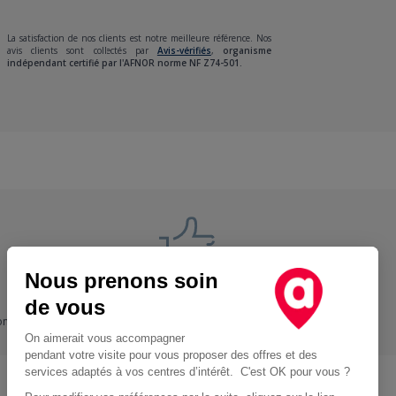
La satisfaction de nos clients est notre meilleure référence. Nos
avis clients sont collectés par
Avis-vérifiés
,
organisme
indépendant certifié par l'AFNOR norme NF Z74-501.
Nous prenons soin
Nos engagements
de vous
ons
+ Proche, - Cher
On aimerait vous accompagner
pendant votre visite pour vous proposer des offres et des
services adaptés à vos centres d’intérêt. C'est OK pour vous ?