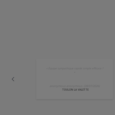
«
Équipe sympathique rapide simple efficace ?
»
anonymous anonymous. (28/07/2026)
TOULON LA VALETTE