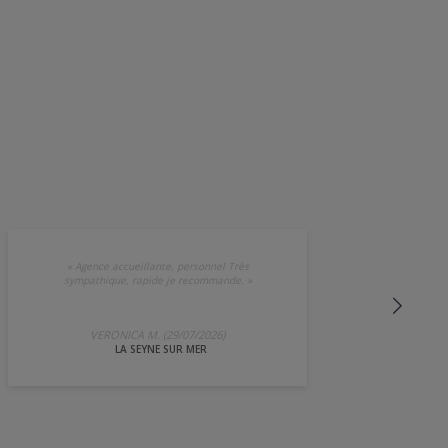
«
Agence accueillante, personnel Très
sympathique, rapide je recommande.
»
VERONICA M. (29/07/2026)
LA SEYNE SUR MER