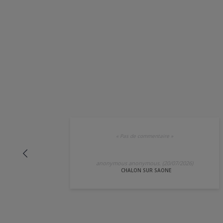
«
Pas de commentaire
»
anonymous anonymous. (20/07/2026)
CHALON SUR SAONE