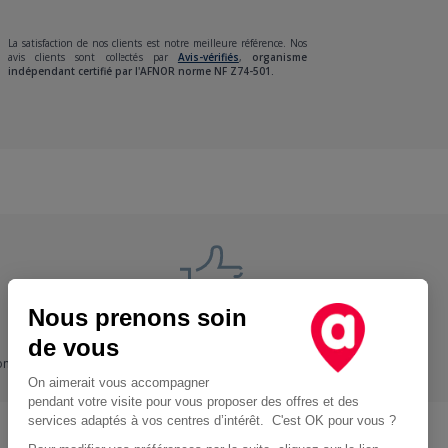
La satisfaction de nos clients est notre meilleure référence. Nos
avis clients sont collectés par
Avis-vérifiés
,
organisme
indépendant certifié par l'AFNOR norme NF Z74-501.
Nous prenons soin
Nos engagements
de vous
ons
+ Proche, - Cher
On aimerait vous accompagner
pendant votre visite pour vous proposer des offres et des
services adaptés à vos centres d’intérêt. C'est OK pour vous ?