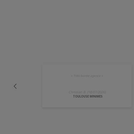
«
Très bonne agence
»
Christian B. (18/07/2026)
TOULOUSE MINIMES