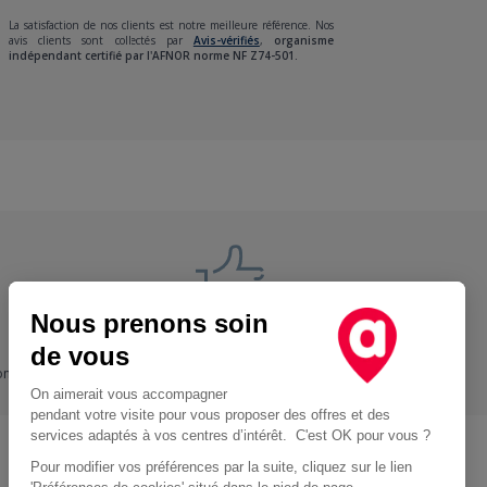
La satisfaction de nos clients est notre meilleure référence. Nos
avis clients sont collectés par
Avis-vérifiés
,
organisme
indépendant certifié par l'AFNOR norme NF Z74-501.
Nous prenons soin
Nos engagements
de vous
ons
+ Proche, - Cher
On aimerait vous accompagner
pendant votre visite pour vous proposer des offres et des
services adaptés à vos centres d’intérêt. C'est OK pour vous ?
Pour modifier vos préférences par la suite, cliquez sur le lien
Location d'utilitaire à Paris