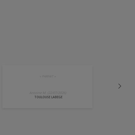
«
PARFAIT
»
Antoine M. (22/07/2026)
TOULOUSE LABEGE