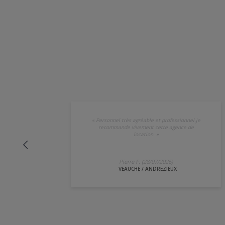
«
Personnel très agréable et professionnel.je
recommande vivement cette agence de
location.
»
Pierre F. (28/07/2026)
VEAUCHE / ANDREZIEUX