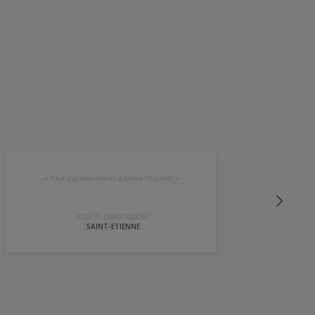
«
Tout est bien merci à toute l'équipe!
»
JOEL P. (29/07/2026)
SAINT-ETIENNE