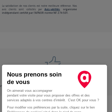
La satisfaction de nos clients est notre meilleure référence. Nos
avis clients sont collectés par
Avis-vérifiés
,
organisme
indépendant certifié par l'AFNOR norme NF Z74-501.
Nous prenons soin
Nos engagements
de vous
ons
+ Proche, - Cher
On aimerait vous accompagner
pendant votre visite pour vous proposer des offres et des
services adaptés à vos centres d’intérêt. C'est OK pour vous ?
Pour modifier vos préférences par la suite, cliquez sur le lien
Location d'utilitaire à Paris