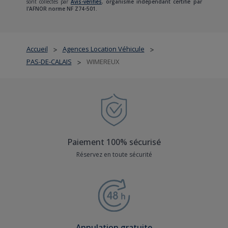
sont collectés par
Avis-vérifiés
,
organisme indépendant certifié par
l'AFNOR norme NF Z74-501.
Accueil
Agences Location Véhicule
>
>
PAS-DE-CALAIS
WIMEREUX
>
Paiement 100% sécurisé
Réservez en toute sécurité
Annulation gratuite