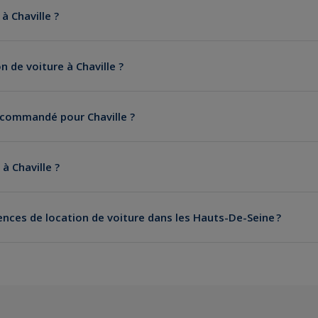
à Chaville ?
 de voiture à Chaville ?
ecommandé pour Chaville ?
 à Chaville ?
ences de location de voiture dans les Hauts-De-Seine ?
ne Billancourt
ux - La Défense
Les-Moulineaux
bes