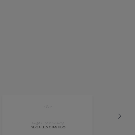
«
So
»
Hugo L. (20/07/2026)
VERSAILLES CHANTIERS