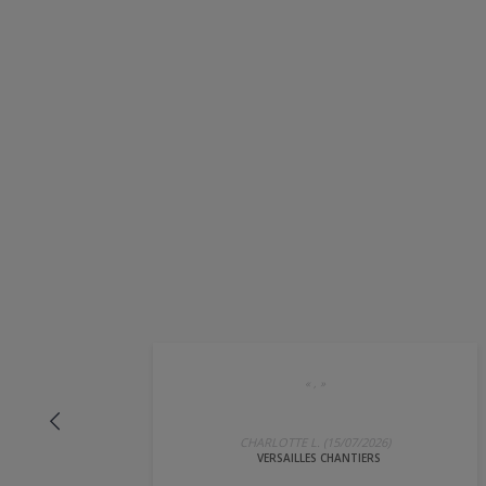
Location de voiture à Levall
Location de voiture à Asnièr
Location de voiture à Rueil-
Location de voiture à Clichy
«
,
»
CHARLOTTE L. (15/07/2026)
VERSAILLES CHANTIERS