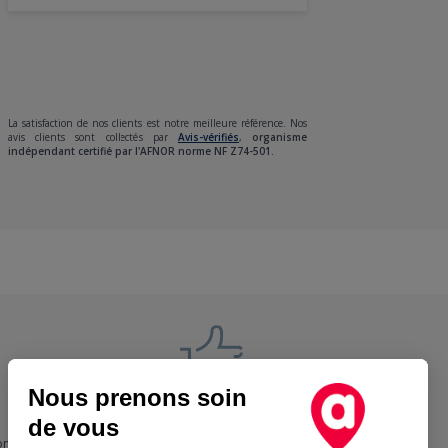
La satisfaction de nos clients est notre meilleure référence. Nos
avis clients sont collectés par
Avis-vérifiés
,
organisme
indépendant certifié par l'AFNOR norme NF Z74-501.
Nous prenons soin
Nos engagements
de vous
ons
+ Proche, - Cher