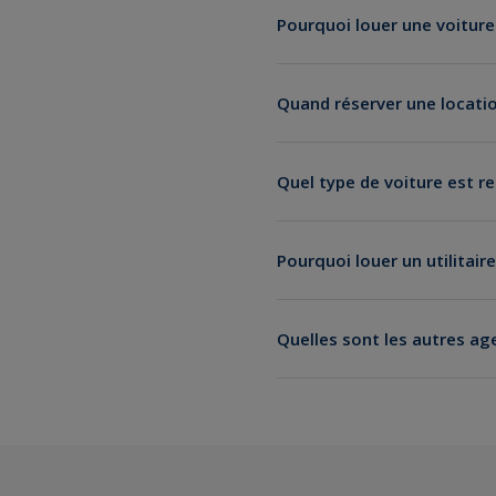
Pourquoi louer une voiture 
Louer une voiture
Quand réserver une location
Quel type de voiture est r
Pourquoi louer un utilitaire
location d'un utilitaire
Quelles sont les autres ag
Location de voiture à Boulog
Location de voiture à Putea
Location de voiture à Issy-
Location de voiture à Sèvres
Location de voiture à Colom