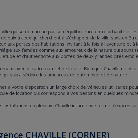
ne ville qui se démarque par son équilibre rare entre urbanité et 
re de paix à ceux qui cherchent à s'échapper de la ville sans en êt
x portes des habitations, invitant à la fois à l'aventure et à la 
vilégié aux familles comme aux amoureux de la nature qui souhaite
 quiétude et d'authenticité aux portes de deux grandes cités embl
ieusement avec le cadre naturel de la ville. Bien que Chaville n
ue qui saura séduire les amoureux de patrimoine et de nature.
t à votre disposition un large choix de véhicules utilitaires po
le de location qui correspond à vos besoins en quelques minute
installations en plein air, Chaville incarne une forme d'expressi
'agence CHAVILLE (CORNER)