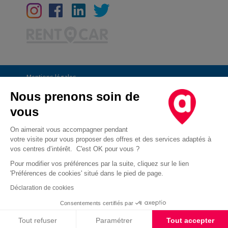
Mentions légales
Conditions Générales
Nous prenons soin de
vous
CGU
Informations générales
On aimerait vous accompagner pendant
votre visite pour vous proposer des offres et des services adaptés à
Déclaration de confidentialité
vos centres d’intérêt. C'est OK pour vous ?
Conditions des offres
Pour modifier vos préférences par la suite, cliquez sur le lien
'Préférences de cookies' situé dans le pied de page.
Droit d'opposition au démarchage téléphonique
Déclaration de cookies
Cookies
Consentements certifiés par
Cookies
Tout refuser
Paramétrer
Tout accepter