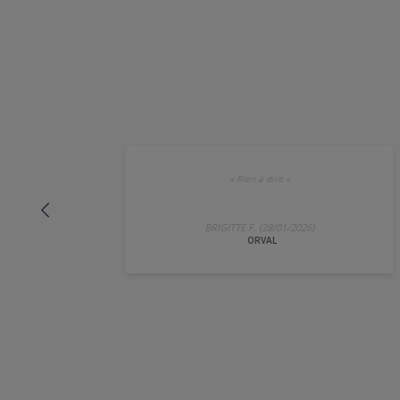
«
Rien à dire
»
BRIGITTE F. (28/01/2026)
ORVAL