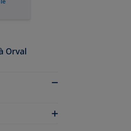
le
 à Orval