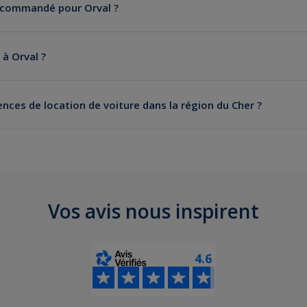
recommandé pour Orval ?
 à Orval ?
ences de location de voiture dans la région du Cher ?
on
ins
ges
Vos avis nous inspirent
4.6