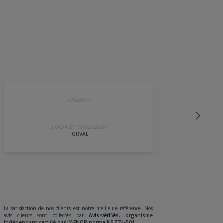
«
Parfait
»
LINDA B. (16/02/2026)
ORVAL
La satisfaction de nos clients est notre meilleure référence. Nos
avis clients sont collectés par
Avis-vérifiés
,
organisme
indépendant certifié par l'AFNOR norme NF Z74-501.