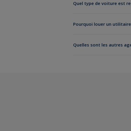
Quel type de voiture est 
Pourquoi louer un utilitaire
Quelles sont les autres ag
Location de voiture à Vierz
Location de voiture à Sanco
Location de voiture à Bour